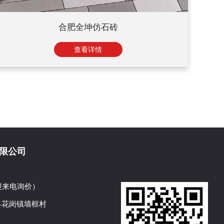
合肥全坤仿石砖
查看详情
限公司
欢迎来电询价）
县花岗镇墙框村