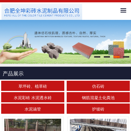
首页
公司简介
新闻中心
产品展示
产品展示
客户服务
草坪砖、植草砖
仿石砖
水泥彩砖 水泥透水砖
钢筋混凝土化粪池
工程案例
水泥涵管
护坡砖
人才招聘
联系我们