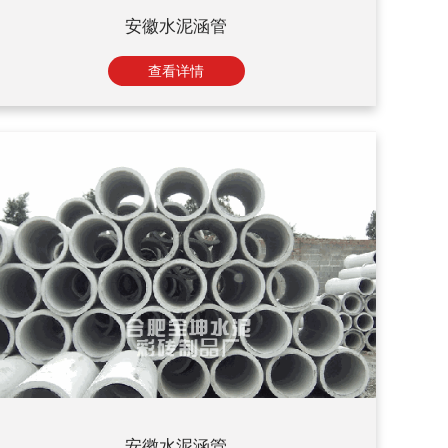
安徽水泥涵管
查看详情
安徽水泥涵管