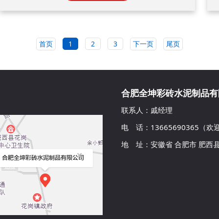
首页
1
2
3
下一页
尾页
合肥全坤彩砖水泥制品有
联系人：戚经理
电 话：13665690365（
地 址：安徽省 合肥市 肥西