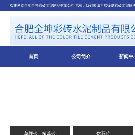
欢迎浏览合肥全坤彩砖水泥制品有限公司网站，我们竭诚为您提供彩砖水泥解
首页
公司简介
新闻中
Product display
草坪砖、植草砖
仿石砖