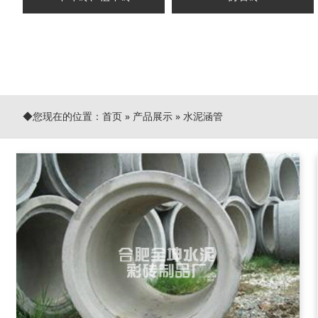
◆您现在的位置：
首页
»
产品展示
»
水泥涵管