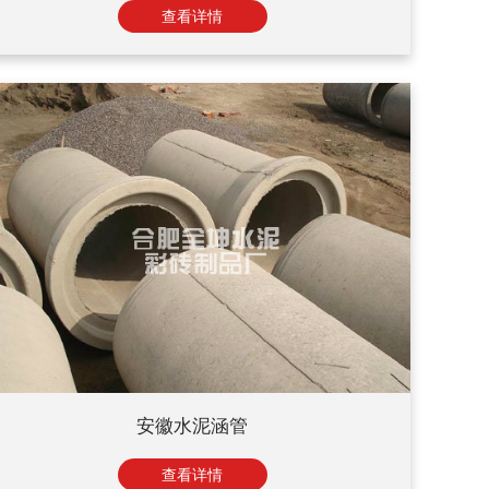
查看详情
安徽水泥涵管
查看详情