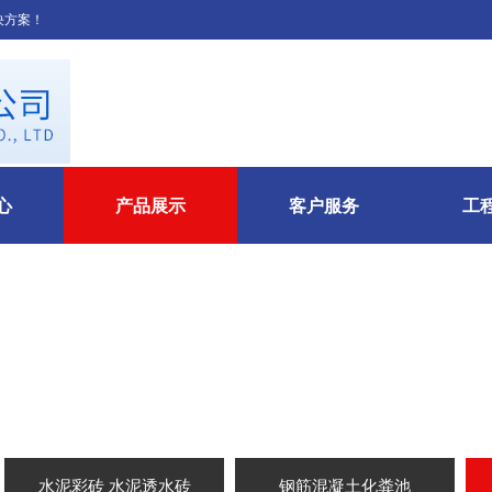
决方案！
心
产品展示
客户服务
工
水泥彩砖 水泥透水砖
钢筋混凝土化粪池