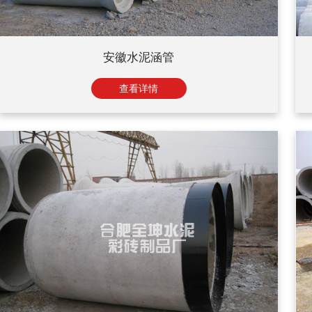
安徽水泥涵管
查看详情