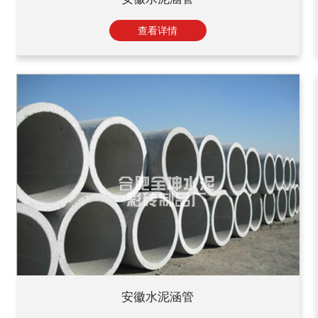
查看详情
安徽水泥涵管